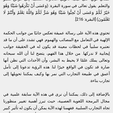
والتعلم. يقول تعالى في سورة البقرة: (وَعَسَى أَنْ تَكْرَهُوا شَيْئًا وَهُوَ
خَيْرٌ لَكُمْ وَعَسَى أَنْ تُحِبُّوا شَيْئًا وَهُوَ شَرٌّ لَكُمْ وَاللَّهُ يَعْلَمُ وَأَنْتُمْ لَا
تَعْلَمُونَ) [البقرة: 216].
تحتوي هذه الآية على رسالة عميقة تعكس جانبًا من جوانب الحكمة
الإلهية في التعامل مع المصائب والهموم. فهي تشدد على أن ما قد
نعتبره سلبياً في لحظات معينة قد يكون له في الحقيقة جوانب
إيجابية لا ندركها. من خلال هذا الفهم، يتضح لنا أن الله سبحانه
وتعالى يملك علمًا لا يحيط به البشر، وأن الأحداث التي نظن أنها
ضارة قد تكون في الواقع خيرًا لنا. هذه الرؤية تدعونا إلى تأمل
أعمق في طبيعة التجارب التي نمر بها وكيف يمكننا تحويلها إلى
تجارب بناءة.
بالإضافة إلى ذلك، يمكننا أن نرى في هذه الآية سابقة علمية في
مجال البرمجة اللغوية العصبية، حيث تبرز أهمية تغيير منظورنا
تجاه التجارب السلبية. ففهمنا لهذه الآية يمكن أن يكون له تأثير كبير