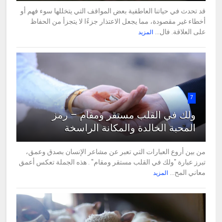
قد تحدث في حياتنا العاطفية بعض المواقف التي يتخللها سوء فهم أو
أخطاء غير مقصودة، مما يجعل الاعتذار جزءًا لا يتجزأ من الحفاظ
على العلاقة. فال...
المزيد
7
ولك في القلب مستقر ومقام – رمز
المحبة الخالدة والمكانة الراسخة
من بين أروع العبارات التي تعبر عن مشاعر الإنسان بصدق وعمق،
تبرز عبارة "ولك في القلب مستقر ومقام" . هذه الجملة تعكس أعمق
معاني المح...
المزيد