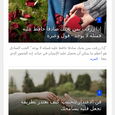
5
إذا رزقت بمن يحبك صادقا حافظ عليه
فمثله لا يوجد - قول وعبرة
"إذا رزقت بمن يحبك صادقا حافظ عليه فمثله لا يوجد". الحب الصادق
هو أعظم ما يمكن أن يحصل عليه الإنسان في حياته. إنه الشعور الذي
يتجا...
المزيد
6
فن الاعتذار للحبيب: كيف تعتذر بطريقة
تجعل قلبه يسامحك