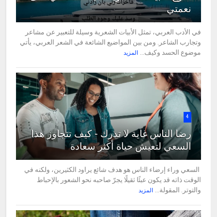
نعمتي
في الأدب العربي، تمثل الأبيات الشعرية وسيلة للتعبير عن مشاعر
وتجارب الشاعر. ومن بين المواضيع الشائعة في الشعر العربي، يأتي
موضوع الحسد وكيف...
المزيد
4
رضا الناس غاية لا تدرك - كيف تتجاوز هذا
السعي لتعيش حياة أكثر سعادة
السعي وراء إرضاء الناس هو هدف شائع يراود الكثيرين، ولكنه في
الوقت ذاته قد يكون عبئًا ثقيلًا يجرّ صاحبه نحو الشعور بالإحباط
والتوتر. المقولة...
المزيد