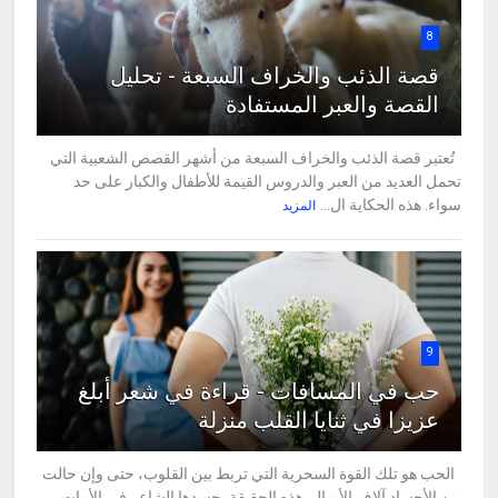
8
قصة الذئب والخراف السبعة - تحليل
القصة والعبر المستفادة
تُعتبر قصة الذئب والخراف السبعة من أشهر القصص الشعبية التي
تحمل العديد من العبر والدروس القيمة للأطفال والكبار على حد
سواء. هذه الحكاية ال...
المزيد
9
حب في المسافات - قراءة في شعر أبلغ
عزيزا في ثنايا القلب منزلة
الحب هو تلك القوة السحرية التي تربط بين القلوب، حتى وإن حالت
بين الأجساد آلاف الأميال. هذه الحقيقة يجسدها الشاعر في الأبيات