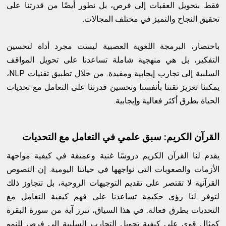
فقط بتحويل العقبات إلى فرص، بل نطور أيضًا من قدرتنا على
تحقيق النجاح والتميز في مختلف المجالات.
باختصار، البرمجة اللغوية العصبية ليست مجرد أداة لتحسين
التفكير، بل هي منهجية شاملة تساعدنا على تحويل المواقف
السلبية إلى تجارب إيجابية ومفيدة. من خلال تطبيق تقنيات NLP،
يمكننا تعزيز ثقتنا بأنفسنا وتحسين قدرتنا على التعامل مع تحديات
الحياة بطرق أكثر فعالية وإيجابية.
القرآن الكريم: سبق علمي في التعامل مع التحديات
يقدم لنا القرآن الكريم دروسًا غنية وعميقة في كيفية مواجهة
الأزمات والصعوبات التي نواجهها في حياتنا اليومية. إن النصوص
القرآنية لا تقتصر على تقديم التوجيهات الروحية، بل تتجاوز ذلك
لتوفر لنا رؤى حكيمة تساعدنا على فهم كيفية التعامل مع
التحديات بطرق فعالة. في هذا السياق، تبرز آية من سورة البقرة
كمثال قوي على كيفية تحويل التجارب السلبية إلى فرص للنمو