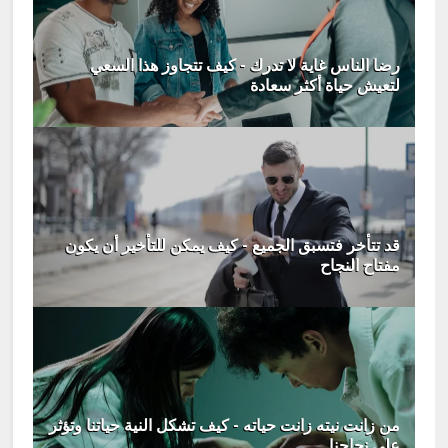
رضا الناس غاية لا تدرك - كيف تتجاوز هذا السعي
لتعيش حياة أكثر سعادة
قد تتأخر فتسبق الجميع - كيف يمكن للتأخير أن يكون
مفتاح النجاح
من زانت نيته زانت حياته - كيف تشكل النية حياتنا وتؤثر
على نجاحنا