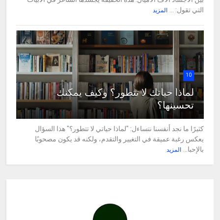
التي تقول: ...
المزيد
10
لماذا حياتك لا تتطور؟ وكيف يمكنك
تحسينها؟
كثيرًا ما نجد أنفسنا نتساءل: "لماذا حياتي لا تتطور؟" هذا السؤال
يعكس رغبة عميقة في التغيير والتقدم، ولكنه قد يكون مصحوبًا
بالإحبا...
المزيد